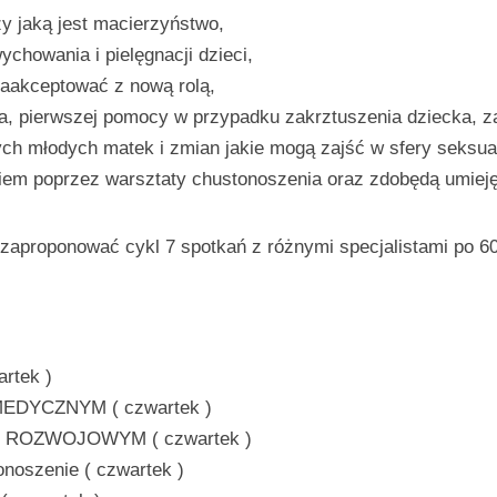
y jaką jest macierzyństwo,
chowania i pielęgnacji dzieci,
 zaakceptować z nową rolą,
a, pierwszej pomocy w przypadku zakrztuszenia dziecka, zat
h młodych matek i zmian jakie mogą zajść w sfery seksua
kiem poprzez warsztaty chustonoszenia oraz zdobędą umiejęt
aproponować cykl 7 spotkań z różnymi specjalistami po 60 
rtek )
MEDYCZNYM ( czwartek )
M ROZWOJOWYM ( czwartek )
oszenie ( czwartek )