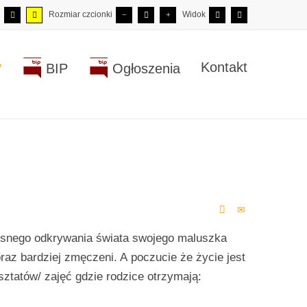
Rozmiar czcionki
Widok
y
Kontakt
BIP
Ogłoszenia
osnego odkrywania świata swojego maluszka
raz bardziej zmęczeni. A poczucie że życie jest
sztatów/ zajęć gdzie rodzice otrzymają: