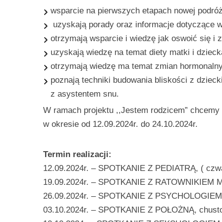
wsparcie na pierwszych etapach nowej podróż
uzyskają porady oraz informacje dotyczące wy
otrzymają wsparcie i wiedzę jak oswoić się i
uzyskają wiedzę na temat diety matki i dzieck
otrzymają wiedzę ma temat zmian hormonalnyc
poznają techniki budowania bliskości z dziec
z asystentem snu.
W ramach projektu ,,Jestem rodzicem” chcemy z
w okresie od 12.09.2024r. do 24.10.2024r.
Termin realizacji:
12.09.2024r. – SPOTKANIE Z PEDIATRĄ, ( czwa
19.09.2024r. – SPOTKANIE Z RATOWNIKIEM 
26.09.2024r. – SPOTKANIE Z PSYCHOLOGIE
03.10.2024r. – SPOTKANIE Z POŁOŻNĄ, chuston