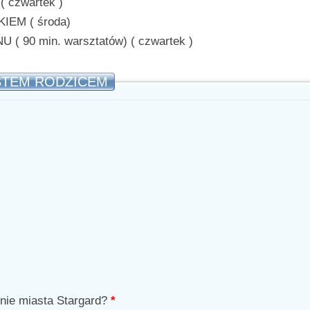
 czwartek )
IEM ( środa)
( 90 min. warsztatów) ( czwartek )
 JESTEM RODZICEM
nie miasta Stargard?
*